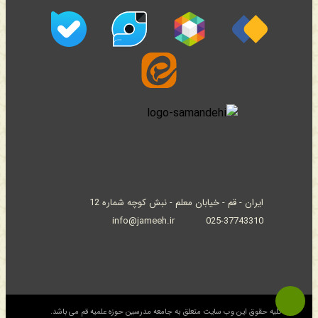
ایران - قم - خیابان معلم - نبش کوچه شماره 12
info@jameeh.ir
025-37743310
© کلیه حقوق این وب سایت متعلق به جامعه مدرسین حوزه علمیه قم می باشد.