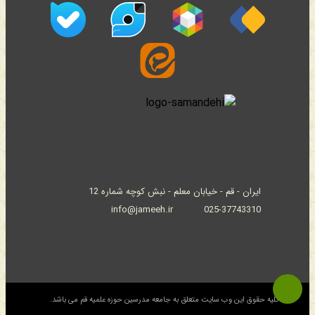
ایران - قم - خیابان معلم - نبش کوچه شماره 12
info@jameeh.ir
025-37743310
© کلیه حقوق این وب سایت متعلق به جامعه مدرسین حوزه علمیه قم می باشد.