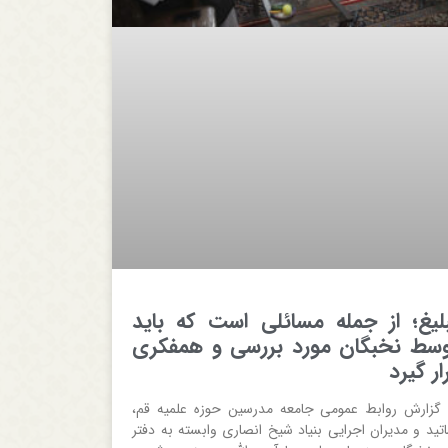
لیغ؛ از جمله مسائلی است که باید
سط نخبگان مورد بررسی و همفکری
ار گیرد
 گزارش روابط عمومی جامعه مدرسین حوزه علمیه قم،
اتید و مدیران اجرایی بنیاد شیخ انصاری وابسته به دفتر