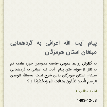
پیام آیت الله اعرافی به گردهمایی
مبلغان استان هرمزگان
به گزارش روابط عمومی جامعه مدرسین حوزه علمیه قم
به نقل از حوزه، متن پیام آیت الله اعرافی به گردهمایی
مبلغان استان هرمزگان بدین شرح است: بسم‌الله الرحمن
الرحیم الَّذِینَ یُبَلِّغُونَ رِسَالَاتِ اللَّهِ وَیَخْشَوْنَهُ وَ لَا
ادامه مطلب »
1403-12-08