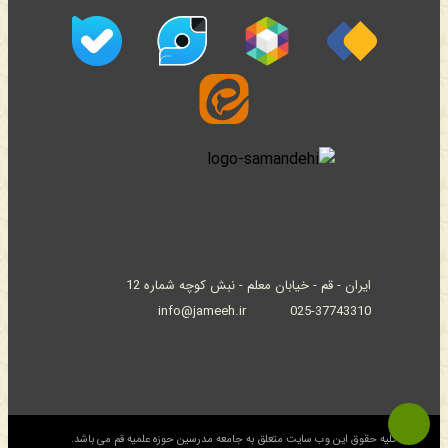
ایران - قم - خیابان معلم - نبش کوچه شماره 12
info@jameeh.ir
025-37743310
© کلیه حقوق این وب سایت متعلق به جامعه مدرسین حوزه علمیه قم می باشد.