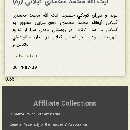
آیت الله محمد محمدی گیلانی (ره)
تولد و دوران‌ كودكي‌ حضرت آیت الله محمد محمدی
گیلانی آية‌الله‌ محمد محمدي‌ دعوي‌سرايي‌ مشهور به‌
گيلاني‌ در سال‌ 1307 در روستاي‌ دعوي‌ سرا از توابع‌
شهرستان‌ رودسر در استان‌ گيلان‌ در ميان‌ خانواده‌اي‌
متدين‌ و
ادامه مطلب »
2014-07-09
Affiliate Collections
Supreme Council of Seminaries
General Assembly of the Teachers' Association