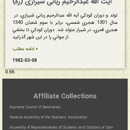
آیت الله‌ عبدالرحیم ربانی شيرازی (ره)
تولد و دوران‌ كودكي‌ آیه الله عبدالرحيم‌ رباني‌ شيرازي‌، در
سال‌ 1301 هجري‌ شمسي‌، برابر با سوم‌ شعبان‌ 1340
هجري‌ قمري‌، در شيراز متولد شد. دوران‌ كودكي‌ تا بخشي‌
از جواني‌ را در اين‌ شهر گذرانيد.
ادامه مطلب »
1982-03-08
Affiliate Collections
Supreme Council of Seminaries
General Assembly of the Teachers' Association
Assembly of Representatives of Students and Scholars of Qom