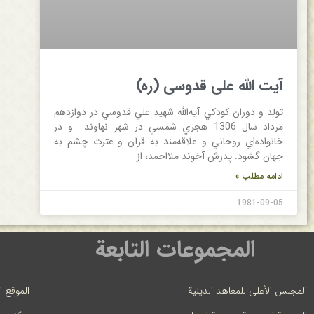
آیت الله علی قدوسی (ره)
تولد و دوران‌ كودكي‌ آیه‌الله شهيد علي‌ قدوسي‌ در دوازدهم‌
مرداد سال‌ 1306 هجري‌ شمسي‌ در شهر نهاوند و در
خانواده‌اي‌ روحاني‌ و علاقه‌مند به‌ قرآن‌ و عترت‌ چشم‌ به‌
جهان‌ گشود. پدرش‌ آخوند ملااحمد، از
ادامه مطلب »
1981-09-05
المجموعات التابعة
المجلس الأعلى للمعاهد الدينية
الموقع ا